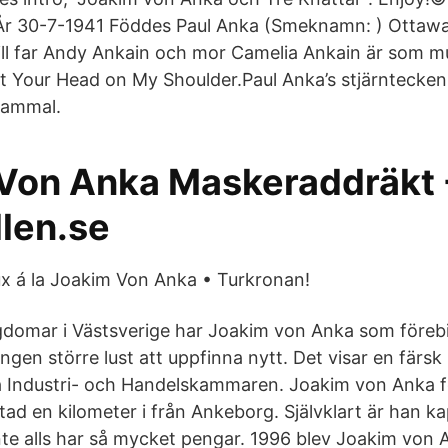
 År 30-7-1941 Föddes Paul Anka (Smeknamn: ) Ottawa
ll far Andy Ankain och mor Camelia Ankain är som m
t Your Head on My Shoulder.Paul Anka’s stjärntecken
gammal.
Von Anka Maskeraddräkt 
llen.se
x á la Joakim Von Anka • Turkronan!
domar i Västsverige har Joakim von Anka som förebild
ngen större lust att uppfinna nytt. Det visar en färs
a Industri- och Handelskammaren. Joakim von Anka f
tad en kilometer i från Ankeborg. Självklart är han kap
nte alls har så mycket pengar. 1996 blev Joakim von 