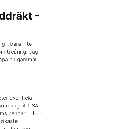
ddräkt -
g - bara "lite
om treåring. Jag
 köpa en gammal
ter över hela
som ung till USA.
akims pengar … Hur
rikaste
 att han kan