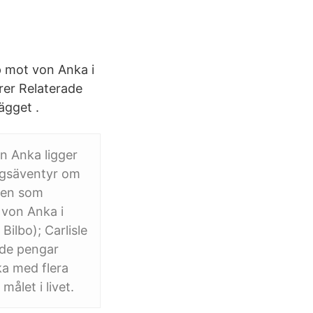
pp mot von Anka i
rer Relaterade
ägget .
 Anka ligger
ingsäventyr om
ren som
 von Anka i
ilbo); Carlisle
 de pengar
a med flera
ålet i livet.