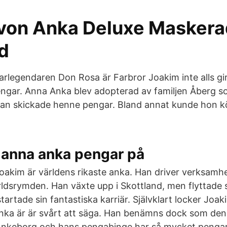
von Anka Deluxe Maskera
d
rlegendaren Don Rosa är Farbror Joakim inte alls giri
engar. Anna Anka blev adopterad av familjen Åberg s
 utan skickade henne pengar. Bland annat kunde hon
 anna anka pengar på
Joakim är världens rikaste anka. Han driver verksamhe
ärldsrymden. Han växte upp i Skottland, men flyttade 
tartade sin fantastiska karriär. Självklart locker Jo
nka är är svårt att säga. Han benämns dock som den 
 Ankeborg och hans pengabinge har så mycket pengar