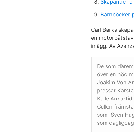
Skapande för
Barnböcker p
Carl Barks skapad
en motorbåtstävl
inlägg. Av Avanza
De som däremo
över en hög me
Joakim Von An
pressar Karst
Kalle Anka-tid
Cullen främst
som Sven Hags
som dagligdags