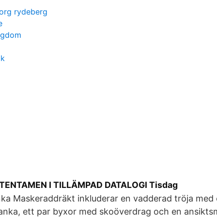
eorg rydeberg
e
ungdom
ak
TENTAMEN I TILLÄMPAD DATALOGI Tisdag
ka Maskeraddräkt inkluderar en vadderad tröja med
 anka, ett par byxor med skoöverdrag och en ansikts