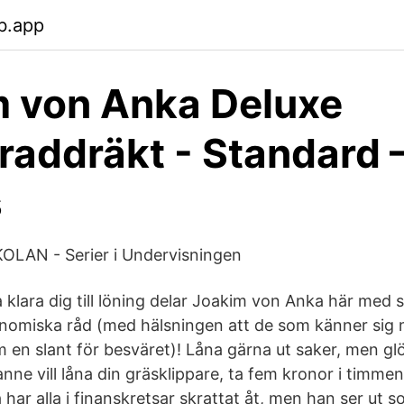
b.app
 von Anka Deluxe
addräkt - Standard 
s
OLAN - Serier i Undervisningen
a klara dig till löning delar Joakim von Anka här med s
onomiska råd (med hälsningen att de som känner sig
 en slant för besväret)! Låna gärna ut saker, men glö
nne vill låna din gräsklippare, ta fem kronor i timmen 
har alla i finanskretsar skrattat åt, men han ser ut 