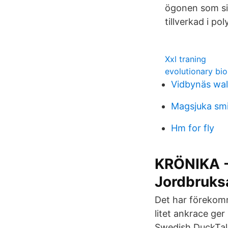
ögonen som sit
tillverkad i pol
Xxl traning
evolutionary bio
Vidbynäs wal
Magsjuka smi
Hm for fly
KRÖNIKA -
Jordbruksa
Det har förekomm
litet ankrace ger
Swedish DuckTale