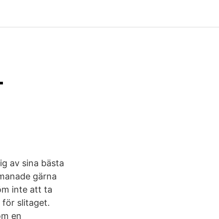
–
ig av sina bästa
 manade gärna
m inte att ta
för slitaget.
som en