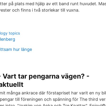
ter på plats med hjälp av ett band runt huvudet. Ma
yester och finns i två storlekar till vuxna.
logy topics
lenberg
ttsam hur länge
 Vart tar pengarna vägen? -
ktuellt
it många ankrace där förstapriset har varit en ny bi
 pengar till föreningen och spänning för The third ver
s intro, "Joakim von Anka och Tre Knattar". Enjoy!©