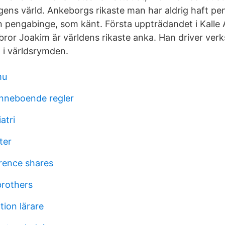
gens värld. Ankeborgs rikaste man har aldrig haft p
in pengabinge, som känt. Första uppträdandet i Kalle 
rbror Joakim är världens rikaste anka. Han driver ve
h i världsrymden.
mu
inneboende regler
atri
ter
erence shares
brothers
tion lärare