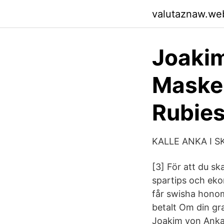
valutaznaw.we
Joakim
Masker
Rubie
KALLE ANKA I SK
[3] För att du sk
spartips och ek
får swisha honom
betalt Om din gra
Joakim von Anka 