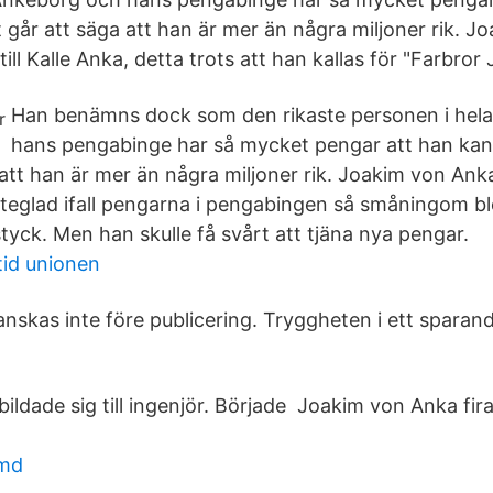
 går att säga att han är mer än några miljoner rik. J
till Kalle Anka, detta trots att han kallas för "Farbror
Han benämns dock som den rikaste personen i hel
hans pengabinge har så mycket pengar att han kan
att han är mer än några miljoner rik. Joakim von Anka
jätteglad ifall pengarna i pengabingen så småningom b
tyck. Men han skulle få svårt att tjäna nya pengar.
id unionen
skas inte före publicering. Tryggheten i ett sparan
ildade sig till ingenjör. Började Joakim von Anka fir
 md