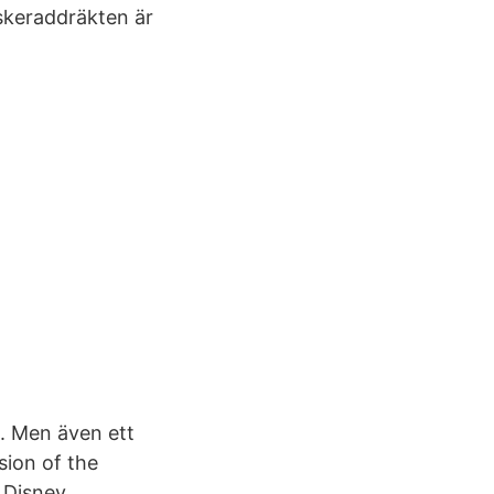
skeraddräkten är
l. Men även ett
sion of the
 Disney