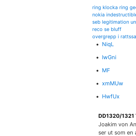
ring klocka ring g
nokia indestructibl
seb legitimation 
reco se bluff
overgrepp i rattss
NiqL
lwGni
MF
xmMUw
HwfUx
DD1320/1321 
Joakim von An
ser ut som en