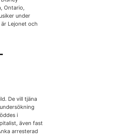
, Ontario,
usiker under
 är Lejonet och
-
. De vill tjäna
k undersökning
öddes i
italist, även fast
Anka arresterad