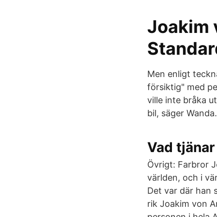
Joakim 
Standar
Men enligt teckna
försiktig" med p
ville inte bråka
bil, säger Wanda.
Vad tjänar
Övrigt: Farbror 
världen, och i v
Det var där han s
rik Joakim von A
personen i hela