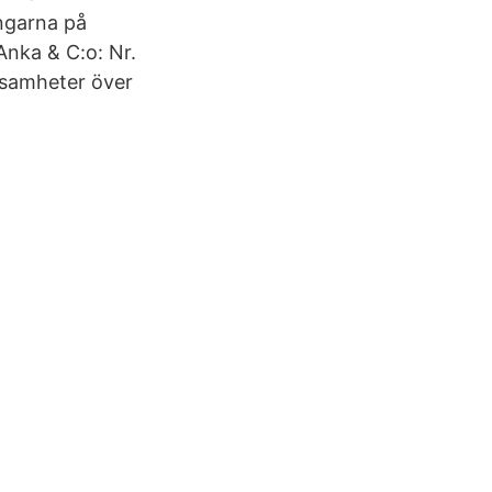
engarna på
Anka & C:o: Nr.
rksamheter över