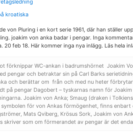
etagsledning
å kroatiska
e von Pluring i en kort serie 1961, där han ställer u
ing. joakim von anka badar i pengar. Inga kommenta
. 20 feb 18. Här kommer inga nya inlägg. Läs hela inl
t förknippar WC-ankan i badrumshörnet Joakim Von
d pengar och betraktar sin på Carl Barks serietidn
ka och berättar om från och med nu heter förbryta
adt på pengar Dagobert – tyskarnas namn för Joakim
ningarna. Joakim von Anka; Smaug (draken i Tolkiens B
a symbolen för von Ankas förmögenhet, finns enbart
trömer, Mats Qviberg, Krösus Sork, Joakim von Ank
 skriver som om förmerandet av pengar är det enda m