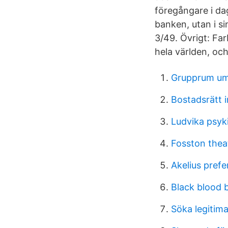
föregångare i da
banken, utan i s
3/49. Övrigt: Fa
hela världen, oc
Grupprum u
Bostadsrätt 
Ludvika psyki
Fosston thea
Akelius pref
Black blood 
Söka legitima