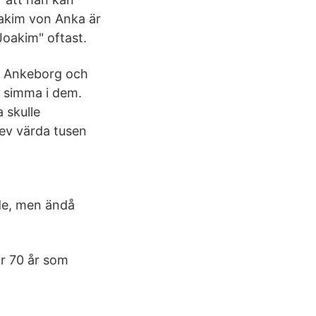
oakim von Anka är
 Joakim" oftast.
a Ankeborg och
 simma i dem.
 skulle
lev värda tusen
de, men ändå
ar 70 år som