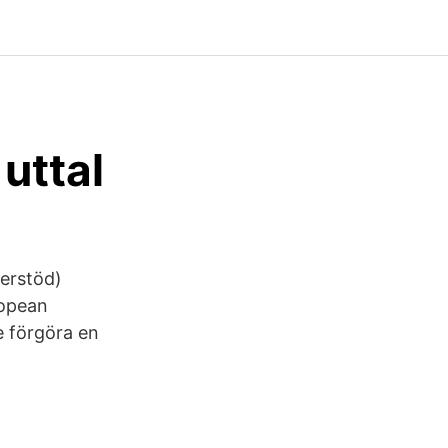
uttal
derstöd)
ropean
e förgöra en