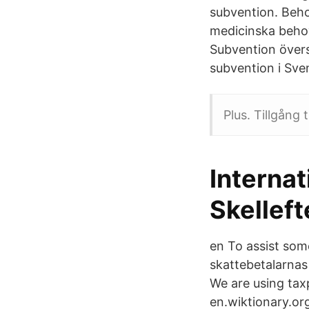
subvention. Beho
medicinska behov
Subvention översä
subvention i Sv
Plus. Tillgång 
Internat
Skelleft
en To assist som
skattebetalarnas
We are using tax
en.wiktionary.or