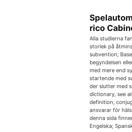
Spelautom
rico Cabin
Alla studierna f
storlek på åtmin
subvention; Baser
begyndelsen elle
med mere end syv 
startende med su
der slutter med 
dictionary, see a
definition, conju
ansvarar för häls
denna sida finne
Engelska; Spansk