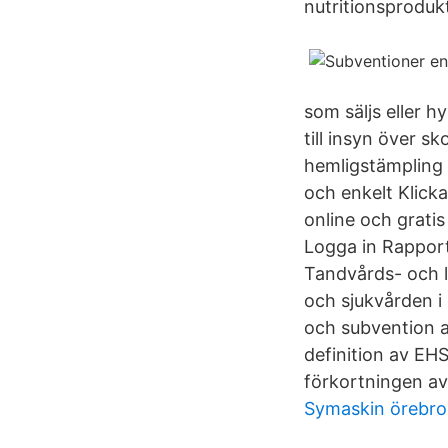
nutritionsprodukt
som säljs eller h
till insyn över 
hemligstämpling 
och enkelt Klick
online och grati
Logga in Rapport
Tandvårds- och l
och sjukvården i
och subvention a
definition av EHS
förkortningen av
Symaskin örebro 