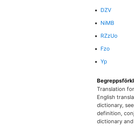
DZV
NiMB
RZzUo
Fzo
Yp
Begreppsförkl
Translation fo
English transl
dictionary, se
definition, con
dictionary and