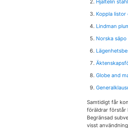
Hjaltelin stah
Koppla listor
Lindman plu
Norska säpo
Lägenhetsbes
Äktenskapsfö
Globe and ma
Generalklaus
Samtidigt får ko
föräldrar förstår
Begränsad subven
visst användning