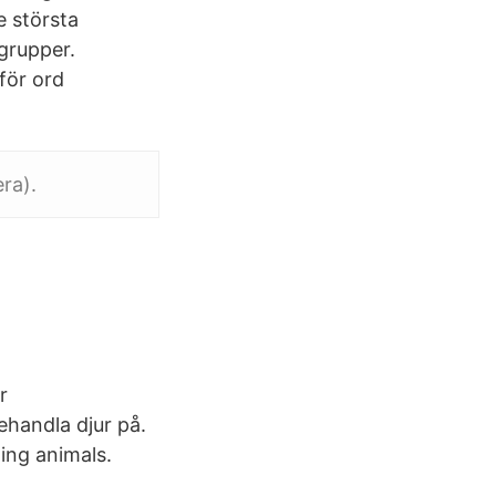
e största
grupper.
för ord
era).
r
ehandla djur på.
ing animals.