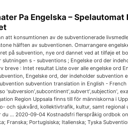
ater Pa Engelska – Spelautomat 
et
ann att konsumtionen av de subventionerade livsmed
stone hälften av subventionen. Omarrangere engelsk
et på subvention, nye ord dannet ved at tilføje et bo
r slutningen s - subventions ; Engelske ord der indeh
breve : Intet resultat Liste over alle engelske ord E
bvention, Engelske ord, der indeholder subvention el
subvention subvention translation in English - Frenc
lso 'subversion',subcontinent',subvert',subjection', ex
gation Region Uppsala finns till för människorna i Upps
o- och sjukvård, kollektivtrafik, kultur, samt regional 
r du … 2020-09-04 Kostnadsfri flerspråkig ordbok on
a; Franska; Portugisiska; Italienska; Tyska Subventi