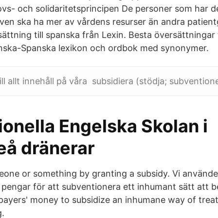
vs- och solidaritetsprincipen De personer som har d
en ska ha mer av vårdens resurser än andra patient
ttning till spanska från Lexin. Besta översättningar 
enska-Spanska lexikon och ordbok med synonymer.
till allt innehåll på våra subsidiera (stödja; subvention
ionella Engelska Skolan i
eå dränerar
eone or something by granting a subsidy. Vi använde
 pengar för att subventionera ett inhumant sätt att b
payers' money to subsidize an inhumane way of treat
g.