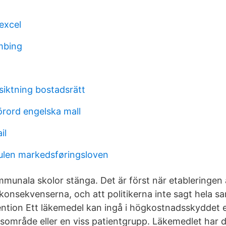
l
 excel
mbing
iktning bostadsrätt
rord engelska mall
il
ulen markedsføringsloven
mmunala skolor stänga. Det är först när etableringen
 konsekvenserna, och att politikerna inte sagt hela s
tion Ett läkemedel kan ingå i högkostnadsskyddet e
sområde eller en viss patientgrupp. Läkemedlet har 