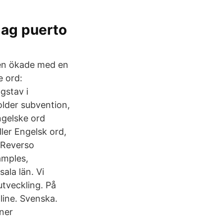
lag puerto
len ökade med en
e ord:
gstav i
older subvention,
ngelske ord
ler Engelsk ord,
h Reverso
amples,
ala län. Vi
utveckling. På
line. Svenska.
oner