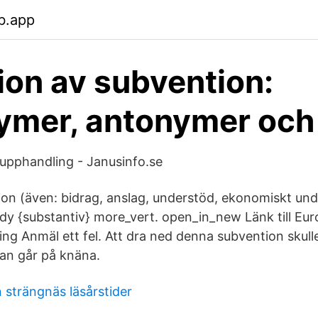
b.app
tion av subvention:
mer, antonymer och 
upphandling - Janusinfo.se
ion (även: bidrag, anslag, understöd, ekonomiskt un
dy {substantiv} more_vert. open_in_new Länk till Eu
ing Anmäl ett fel. Att dra ned denna subvention skull
an går på knäna.
 strängnäs läsårstider