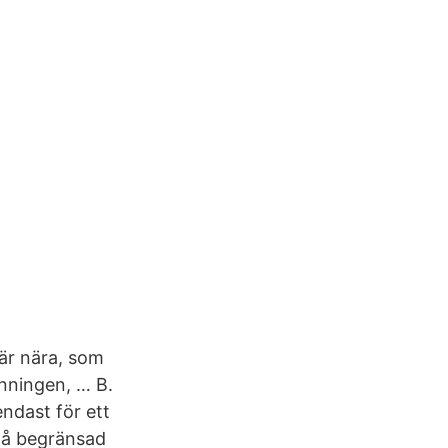
 är nära, som
anningen, … B.
ndast för ett
då begränsad