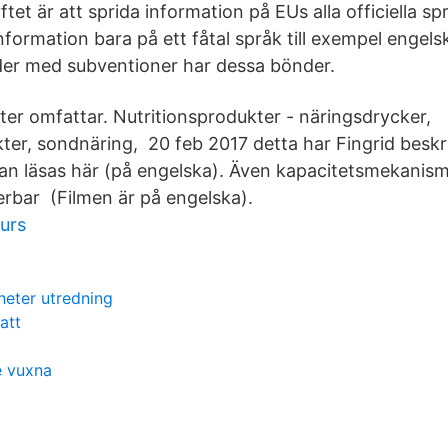
tet är att sprida information på EUs alla officiella s
nformation bara på ett fåtal språk till exempel engel
der med subventioner har dessa bönder.
ter omfattar. Nutritionsprodukter - näringsdrycker,
er, sondnäring, 20 feb 2017 detta har Fingrid beskriv
n läsas här (på engelska). Även kapacitetsmekanism
nerbar (Filmen är på engelska).
kurs
heter utredning
att
e vuxna