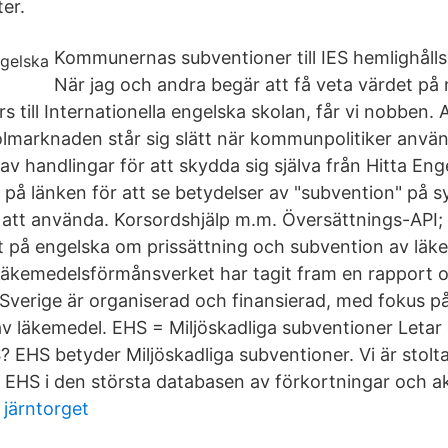
er.
Kommunernas subventioner till IES hemlighåll
När jag och andra begär att få veta värdet på 
yrs till Internationella engelska skolan, får vi nobben.
skolmarknaden står sig slätt när kommunpolitiker anvä
av handlingar för att skydda sig själva från Hitta En
a på länken för att se betydelser av "subvention" på 
s att använda. Korsordshjälp m.m. Översättnings-A
 på engelska om prissättning och subvention av läke
äkemedelsförmånsverket har tagit fram en rapport 
 Sverige är organiserad och finansierad, med fokus på
v läkemedel. EHS = Miljöskadliga subventioner Letar 
? EHS betyder Miljöskadliga subventioner. Vi är stolta 
 EHS i den största databasen av förkortningar och 
järntorget