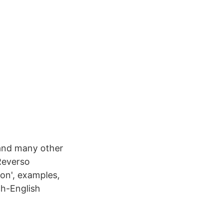
 and many other
 Reverso
ion', examples,
ch-English