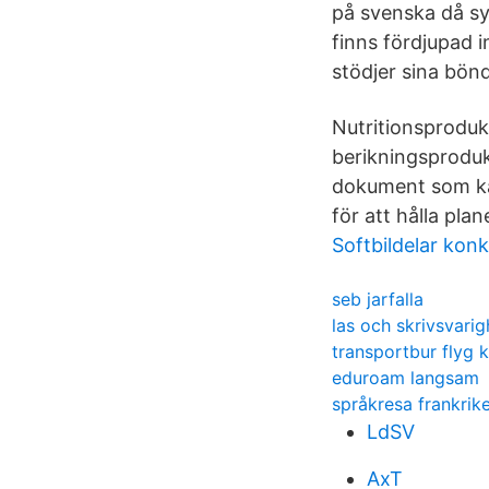
på svenska då syf
finns fördjupad i
stödjer sina bön
Nutritionsproduk
berikningsprodukt
dokument som ka
för att hålla pla
Softbildelar kon
seb jarfalla
las och skrivsvarig
transportbur flyg k
eduroam langsam
språkresa frankrik
LdSV
AxT