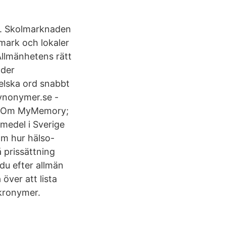
s. Skolmarknaden
mark och lokaler
 Allmänhetens rätt
nder
gelska ord snabbt
synonymer.se -
PI; Om MyMemory;
medel i Sverige
om hur hälso-
 prissättning
du efter allmän
över att lista
akronymer.