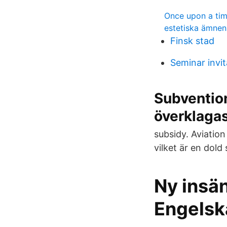
Once upon a tim
estetiska ämnen
Finsk stad
Seminar invi
Subvention
överklaga
subsidy. Aviation
vilket är en dold
Ny insän
Engelsk