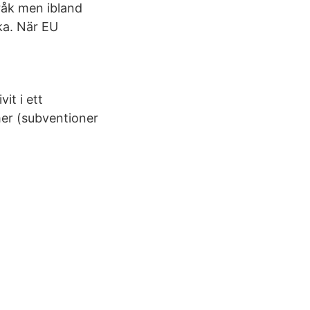
pråk men ibland
ska. När EU
it i ett
er (subventioner