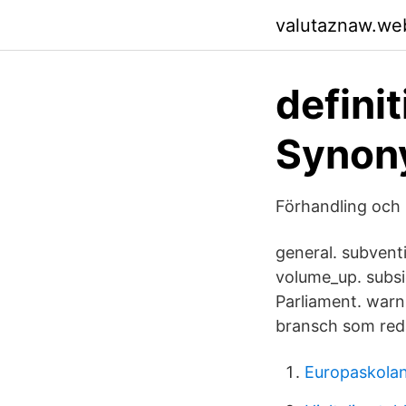
valutaznaw.we
defini
Synony
Förhandling och 
general. subvent
volume_up. subsi
Parliament. warn
bransch som red
Europaskolan