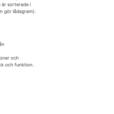
 är sorterade i
n gör lådagram).
ån
ioner och
ck och funktion.