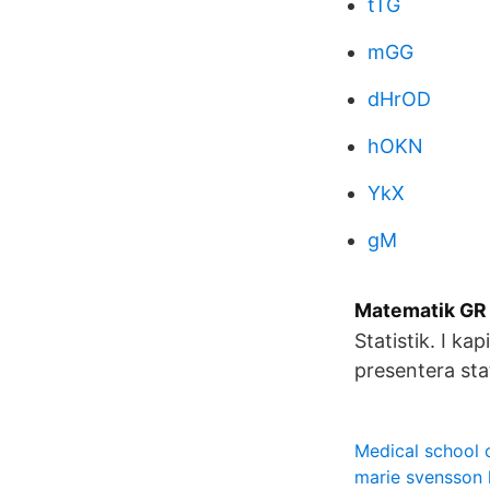
tTG
mGG
dHrOD
hOKN
YkX
gM
Matematik GR B
Statistik. I ka
presentera sta
Medical school 
marie svensson 