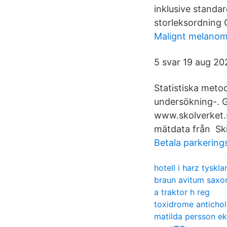
inklusive standar
storleksordning
Malignt melanom
5 svar 19 aug 20
Statistiska meto
undersökning-. 
www.skolverket.s
mätdata från Ski
Betala parkering
hotell i harz tyskla
braun avitum saxo
a traktor h reg
toxidrome antichol
matilda persson ek