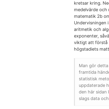
kretsar kring. Ne
medelvärde och m
matematik 2b omf
Undervisningen i
aritmetik och al
exponenter, såvä
viktigt att först
högstadiets matt
Man gör detta 
framtida händel
statistisk met
uppdaterade he
den här sidan l
slags data och