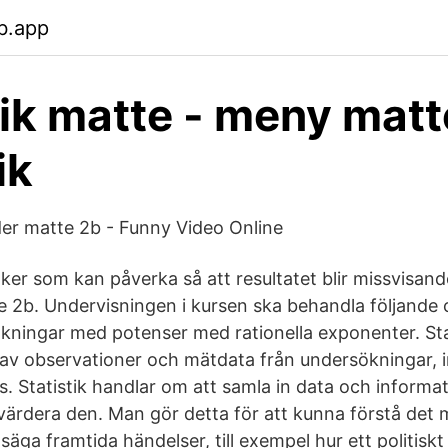
b.app
tik matte - meny matt
ik
der matte 2b - Funny Video Online
saker som kan påverka så att resultatet blir missvisande
e 2b. Undervisningen i kursen ska behandla följande c
kningar med potenser med rationella exponenter. St
 av observationer och mätdata från undersökningar, i
s. Statistik handlar om att samla in data och informa
värdera den. Man gör detta för att kunna förstå det
äga framtida händelser, till exempel hur ett politisk