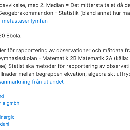
davvikelse, med 2. Median = Det mittersta talet då de
 Geogebrakommandon - Statistik (bland annat hur ma
 metastaser lymfan
20 Ebola.
der för rapportering av observationer och mätdata fr
Gymnasieskolan - Matematik 2B Matematik 2A (källa:
e) Statistiska metoder för rapportering av observat
llnader mellan begreppen ekvation, algebraiskt uttry
sanmärkning från utlandet
nd
nia gmbh
inergic
dahl