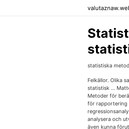
valutaznaw.we
Statis
statist
statistiska meto
Felkällor. Olika 
statistisk … Matt
Metoder för berä
för rapportering
regressionsanaly
analysera och ut
även kunna föruts