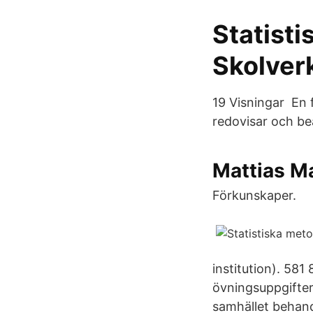
Statist
Skolver
19 Visningar En 
redovisar och be
Mattias M
Förkunskaper.
institution). 58
övningsuppgifter
samhället behand