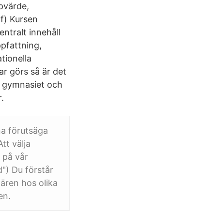
ypvärde,
f) Kursen
ntralt innehåll
ppfattning,
tionella
r görs så är det
ll gymnasiet och
.
na förutsäga
tt välja
 på vår
") Du förstår
tären hos olika
en.