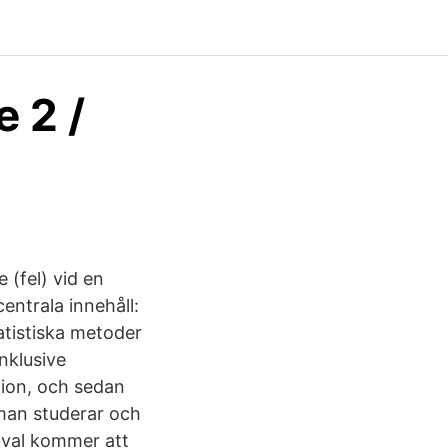
e 2 /
 (fel) vid en
entrala innehåll:
atistiska metoder
nklusive
tion, och sedan
 man studerar och
t val kommer att