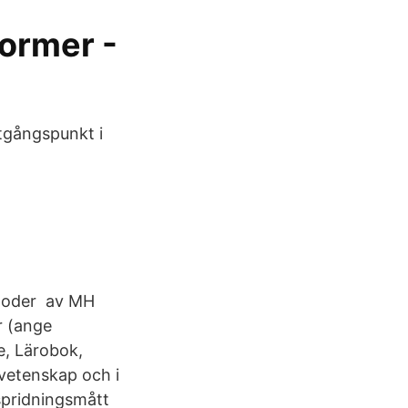
former -
utgångspunkt i
metoder av MH
r (ange
e, Lärobok,
vetenskap och i
spridningsmått