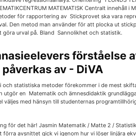
ATIKCENTRUM MATEMATISK Centralt innehåll i Ma
etoder för rapportering av Stickprovet ska vara repr
val. Den metod man använder för att plocka ut stickp
att göra urval på. Bland Sannolikhet och statistik.
nasieelevers förståelse a
k påverkas av - DiVA
i och statistiska metoder förekommer i de mest skif
utgör en Matematik och ämnesdidaktik grundläggan
 väljes med hänsyn till studenternas programtillhöri
ng för det här! Jasmin Matematik / Matte 2 / Statistik
 förra avsnittet gick vi igenom hur vi löser linjära e