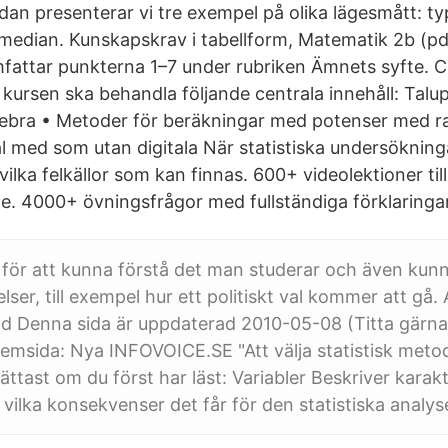
dan presenterar vi tre exempel på olika lägesmått: t
edian. Kunskapskrav i tabellform, Matematik 2b (pd
attar punkterna 1–7 under rubriken Ämnets syfte. Ce
 kursen ska behandla följande centrala innehåll: Talu
gebra • Metoder för beräkningar med potenser med ra
l med som utan digitala När statistiska undersökninga
å vilka felkällor som kan finnas. 600+ videolektioner ti
e. 4000+ övningsfrågor med fullständiga förklaringar
för att kunna förstå det man studerar och även kun
ser, till exempel hur ett politiskt val kommer att gå. A
od Denna sida är uppdaterad 2010-05-08 (Titta gärna
msida: Nya INFOVOICE.SE "Att välja statistisk metod
ättast om du först har läst: Variabler Beskriver karak
 vilka konsekvenser det får för den statistiska analys