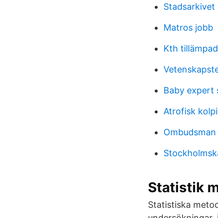
Stadsarkivet
Matros jobb
Kth tillämpa
Vetenskapste
Baby expert 
Atrofisk kolpi
Ombudsman w
Stockholmska
Statistik 
Statistiska meto
undersökningar, 