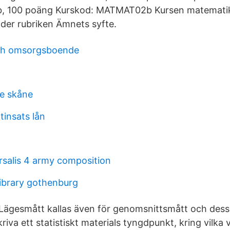
b, 100 poäng Kurskod: MATMAT02b Kursen matemati
der rubriken Ämnets syfte.
och omsorgsboende
re skåne
tinsats lån
rsalis 4 army composition
ibrary gothenburg
 Lägesmått kallas även för genomsnittsmått och dess
iva ett statistiskt materials tyngdpunkt, kring vilka 