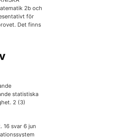
tematik 2b och
esentativt för
rovet. Det finns
v
tande
de statistiska
ghet. 2 (3)
. 16 svar 6 jun
kvationssystem