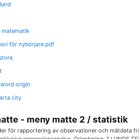
 lund
d matematik
ori för nybörjare pdf
store
t
ord origin
rta city
matte - meny matte 2 / statistik
der för rapportering av observationer och mätdata fr
inklusive regressionsanalys. Orientering 1 LUNDS 