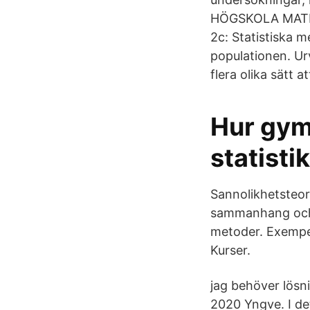
HÖGSKOLA MATEM
2c: Statistiska m
populationen. Ur
flera olika sätt 
Hur gym
statisti
Sannolikhetsteor
sammanhang och 
metoder. Exempel
Kurser.
jag behöver lösni
2020 Yngve. I det