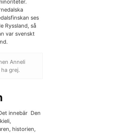
inoriteter.
ornedalska
edalsfinskan ses
de Ryssland, så
an var svenskt
and.
nen Anneli
 ha grej.
n
. Det innebär Den
ieli,
ren, historien,