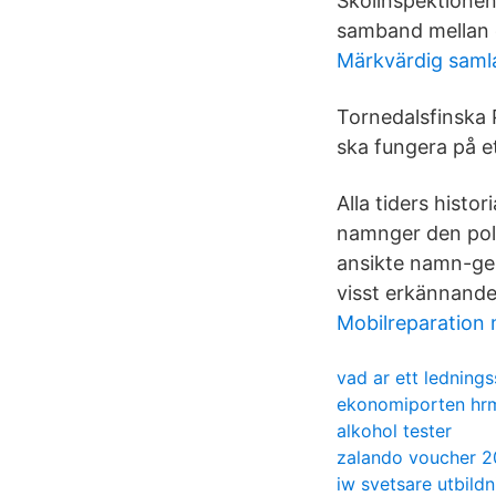
Skolinspektionen
samband mellan o
Märkvärdig saml
Tornedalsfinska 
ska fungera på et
Alla tiders histo
namnger den poli
ansikte namn-ges
visst erkännande
Mobilreparation
vad ar ett ledning
ekonomiporten hr
alkohol tester
zalando voucher 2
iw svetsare utbildn