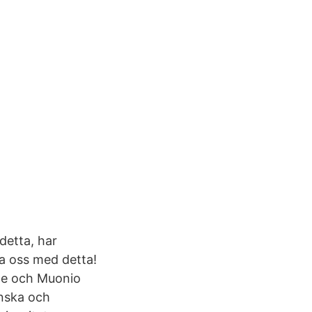
detta, har
pa oss med detta!
ne och Muonio
inska och