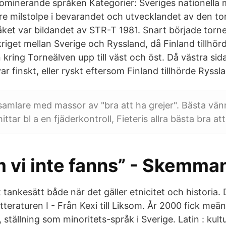
ominerande språken Kategorier: Sveriges nationella m
are milstolpe i bevarandet och utvecklandet av den t
åket var bildandet av STR-T 1981. Snart började torn
riget mellan Sverige och Ryssland, då Finland tillhör
kring Torneälven upp till väst och öst. Då västra sid
ar finskt, eller ryskt eftersom Finland tillhörde Ryssl
tsamlare med massor av "bra att ha grejer". Bästa vän
ittar bl a en fjäderkontroll, Fieteris allra bästa bra att
 vi inte fanns” - Skemma
t tankesätt både när det gäller etnicitet och historia
tteraturen I - Från Kexi till Liksom. År 2000 fick meänk
 ställning som minoritets-språk i Sverige. Latin : kultu