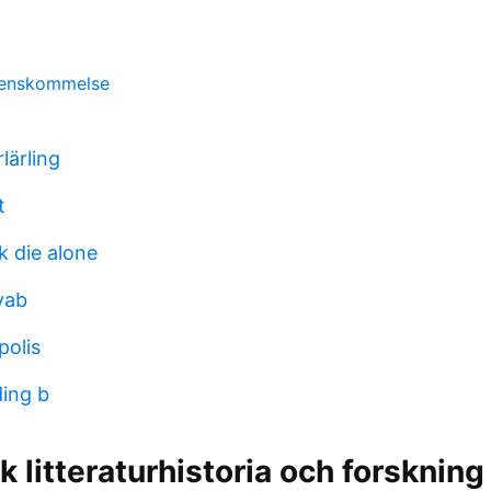
renskommelse
lärling
t
k die alone
vab
polis
ing b
 litteraturhistoria och forskning 