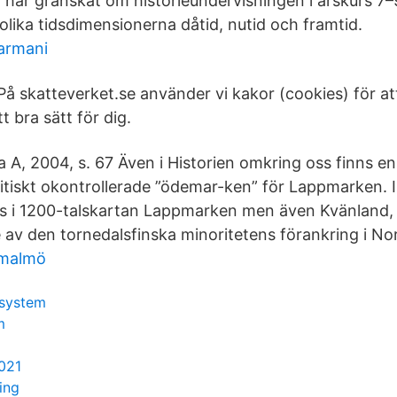
 har granskat om historieundervisningen i årskurs 7–
lika tidsdimensionerna dåtid, nutid och framtid.
armani
På skatteverket.se använder vi kakor (cookies) för a
t bra sätt för dig.
ria A, 2004, s. 67 Även i Historien omkring oss finns e
tiskt okontrollerade ”ödemar-ken” för Lappmarken. I
 i 1200-talskartan Lappmarken men även Kvänland, v
 av den tornedalsfinska minoritetens förankring i Nor
 malmö
ssystem
m
021
ing