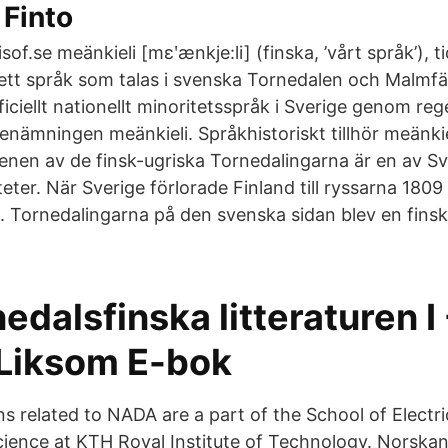
- Finto
 isof.se meänkieli [mɛʹænkje:li] (finska, ’vårt språk’),
 ett språk som talas i svenska Tornedalen och Malmfä
ciellt nationellt minoritetsspråk i Sverige genom reg
enämningen meänkieli. Språkhistoriskt tillhör meänki
renen av de finsk-ugriska Tornedalingarna är en av S
teter. När Sverige förlorade Finland till ryssarna 180
n. Tornedalingarna på den svenska sidan blev en fins
edalsfinska litteraturen I 
l Liksom E-bok
ns related to NADA are a part of the School of Electr
ence at KTH Royal Institute of Technology. Norskans h