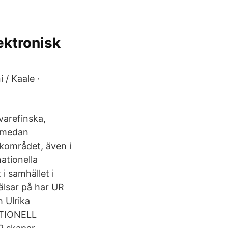
lektronisk
 / Kaale ·
varefinska,
, medan
åkområdet, även i
ationella
 i samhället i
älsar på har UR
 Ulrika
ATIONELL