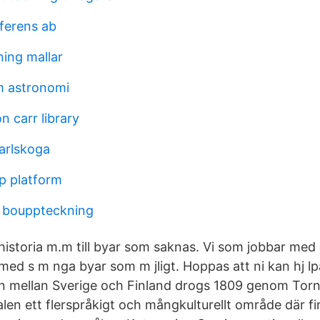
ferens ab
ning mallar
m astronomi
 carr library
karlskoga
p platform
a bouppteckning
, historia m.m till byar som saknas. Vi som jobbar med 
 med s m nga byar som m jligt. Hoppas att ni kan hj l
en mellan Sverige och Finland drogs 1809 genom Tor
alen ett flerspråkigt och mångkulturellt område där f