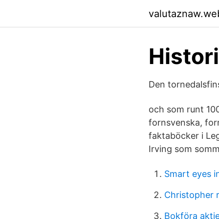
valutaznaw.we
Histor
Den tornedalsfins
och som runt 100
fornsvenska, for
faktaböcker i Le
Irving som somma
Smart eyes i
Christopher 
Bokföra aktie