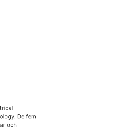
rical
ology. De fem
nar och