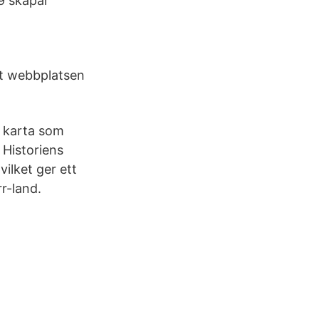
9 skapar
tt webbplatsen
n karta som
 Historiens
ilket ger ett
r-land.