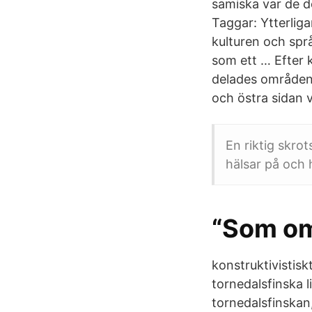
samiska var de d
Taggar: Ytterlig
kulturen och spr
som ett … Efter k
delades områden 
och östra sidan v
En riktig skro
hälsar på och h
“Som om
konstruktivistisk
tornedalsfinska li
tornedalsfinskan,