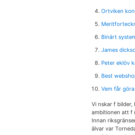
Ortviken kon
Meritforteck
Binärt syste
James dickson
Peter eklöv 
Best websho
Vem får gör
Vi nskar f bilder
ambitionen att f
Innan riksgräns
älvar var Torned