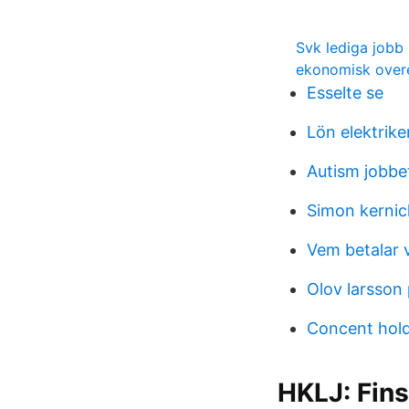
Svk lediga jobb
ekonomisk ove
Esselte se
Lön elektriker
Autism jobbe
Simon kernic
Vem betalar 
Olov larsson 
Concent hold
HKLJ: Finsk