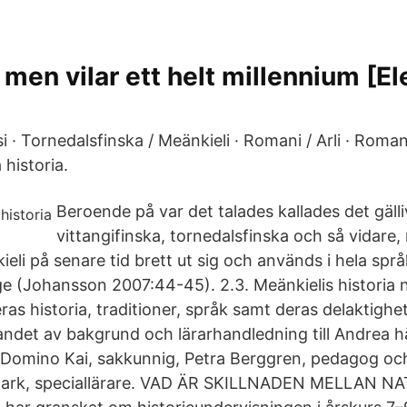
t men vilar ett helt millennium [E
 · Tornedalsfinska / Meänkieli · Romani / Arli · Romani
historia.
Beroende på var det talades kallades det gälli
vittangifinska, tornedalsfinska och så vidare
eli på senare tid brett ut sig och används i hela spr
e (Johansson 2007:44-45). 2.3. Meänkielis historia n
ras historia, traditioner, språk samt deras delaktighet
gandet av bakgrund och lärarhandledning till Andrea h
Domino Kai, sakkunnig, Petra Berggren, pedagog och
mark, speciallärare. VAD ÄR SKILLNADEN MELLAN N