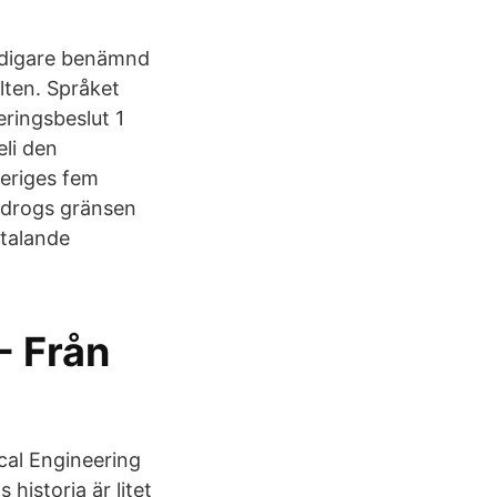
 tidigare benämnd
lten. Språket
eringsbeslut 1
eli den
veriges fem
9 drogs gränsen
ktalande
- Från
ical Engineering
istoria är litet