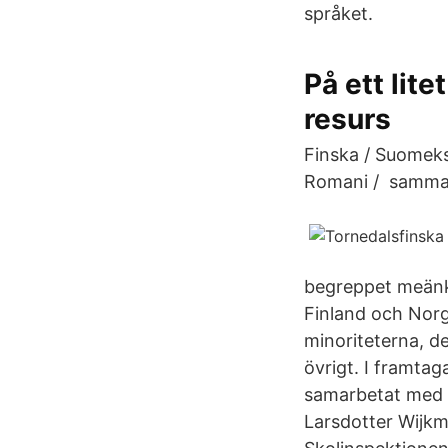
språket.
På ett lite
resurs
Finska / Suomeksi
Romani / samma 
begreppet meänki
Finland och Norg
minoriteterna, de
övrigt. I framta
samarbetat med 
Larsdotter Wijk