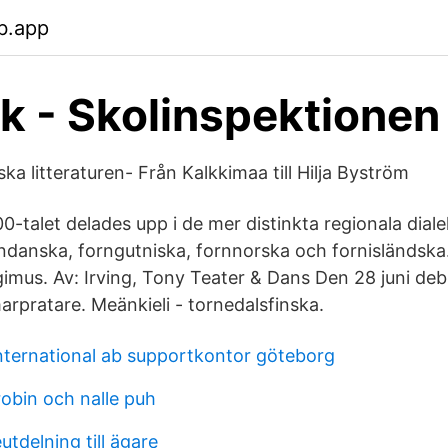
b.app
ik - Skolinspektionen
ka litteraturen- Från Kalkkimaa till Hilja Byström
0-talet delades upp i de mer distinkta regionala dial
ndanska, forngutniska, fornnorska och fornisländska.
gimus. Av: Irving, Tony Teater & Dans Den 28 juni de
rpratare. Meänkieli - tornedalsfinska.
nternational ab supportkontor göteborg
robin och nalle puh
utdelning till ägare