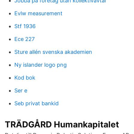
Jobba på företag utan kollektivavtal
Evlw measurement
Stf 1936
Ece 227
Sture allén svenska akademien
Ny islander logo png
Kod bok
Ser e
Seb privat bankid
TRÄDGÅRD Humankapitalet