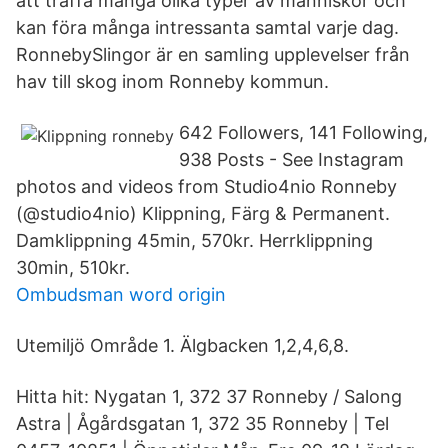
att träffa många olika typer av människor och
kan föra många intressanta samtal varje dag.
RonnebySlingor är en samling upplevelser från
hav till skog inom Ronneby kommun.
642 Followers, 141 Following,
938 Posts - See Instagram
photos and videos from Studio4nio Ronneby
(@studio4nio) Klippning, Färg & Permanent.
Damklippning 45min, 570kr. Herrklippning
30min, 510kr.
Ombudsman word origin
Utemiljö Område 1. Älgbacken 1,2,4,6,8.
Hitta hit: Nygatan 1, 372 37 Ronneby / Salong
Astra | Ågårdsgatan 1, 372 35 Ronneby | Tel