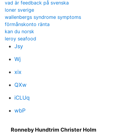
vad är feedback på svenska
loner sverige
wallenbergs syndrome symptoms
förmånskonto ränta
kan du norsk
leroy seafood
Jsy
Wj
xix
QXw
iCLUq
wbP
Ronneby Hundtrim Christer Holm